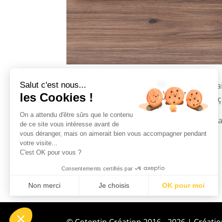
Salut c'est nous...
La société
AFTECH
est un fabricant françai
les Cookies !
société était un site bilingue anglais/fra
On a attendu d'être sûrs que le contenu
J’ai donc réalisé un site responsive (qui s
de ce site vous intéresse avant de
vous déranger, mais on aimerait bien vous accompagner pendant
votre visite...
C'est OK pour vous ?
Consentements certifiés par
Non merci
Je choisis
OK pour moi
Axeptio consent
Plateforme de Gestion du Consentement : Personnalisez vo
© Cotentin Création 2016 - 2026 | Créatio
Notre plateforme vous permet d'adapter et de gérer vos param