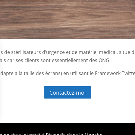
s de stérilisateurs d’urgence et de matériel médical, situé d
nçais car ses clients sont essentiellement des ONG.
’adapte à la taille des écrans) en utilisant le Framework Twitt
Contactez-moi
s Options
n de sites internet à Picauvile dans la Manche.
ètres de confidentialité, en garantissant la conformité avec le